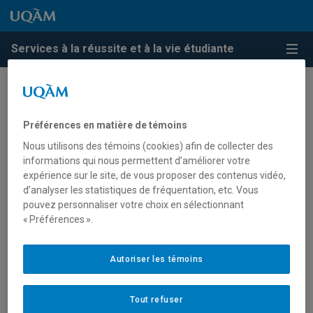
Passer au contenu
Accéder au menu principal
Accéder à la recherche
Passer au contenu
Accéder au menu principal
Services à la réussite et à la vie étudiante
Menu
Organigramme
Préférences en matière de témoins
Nous utilisons des témoins (cookies) afin de collecter des
informations qui nous permettent d’améliorer votre
expérience sur le site, de vous proposer des contenus vidéo,
d’analyser les statistiques de fréquentation, etc. Vous
pouvez personnaliser votre choix en sélectionnant
« Préférences ».
Autoriser les témoins
Tout refuser